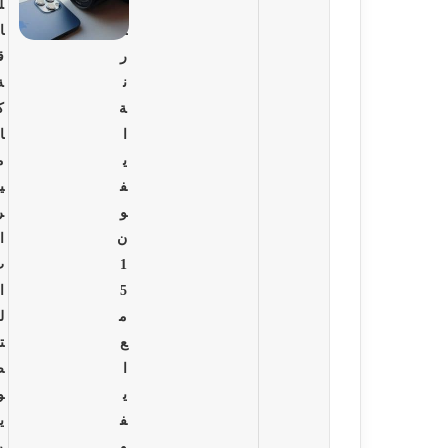
ق
ل
ا
ا
ر
ق
ن
ة
ة
ك
ا
ا
ي
م
ف
ي
و
ر
ن
ا
1
ت
5
ا
م
ل
ع
ت
ا
ص
ي
و
ف
ي
و
ر