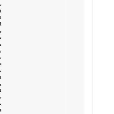
ت
ا
ل
أ
ي
ف
و
ن
:
ت
ح
ل
ي
ل
م
ق
ا