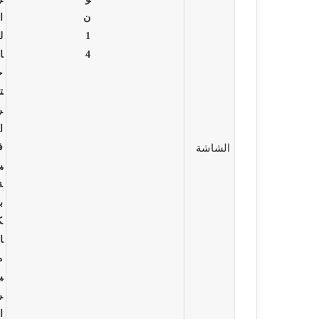
ن
ا
1
ل
4
ا
2023-09-30
ح
ت
ر
ا
–
ف
الشاشة
ي
–
ة
ب
ك
ا
م
ي
ر
ا