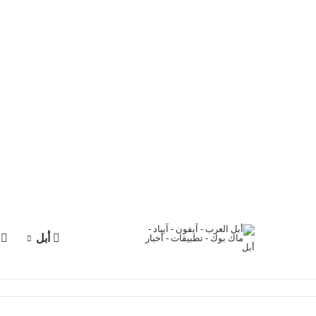
أبل
آ