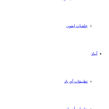
خلفيات ايفون
آيباد
تطبيقات آي باد