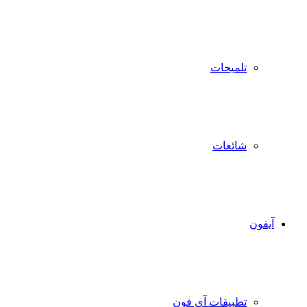
تلميحات
شائعات
آيفون
تطبيقات آي فون