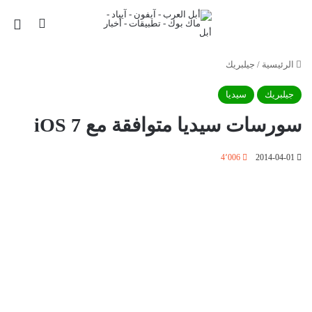
بحث عن
الق
الرئيسية
/
جيلبريك
جيلبريك
سيديا
سورسات سيديا متوافقة مع iOS 7
4٬006
2014-04-01