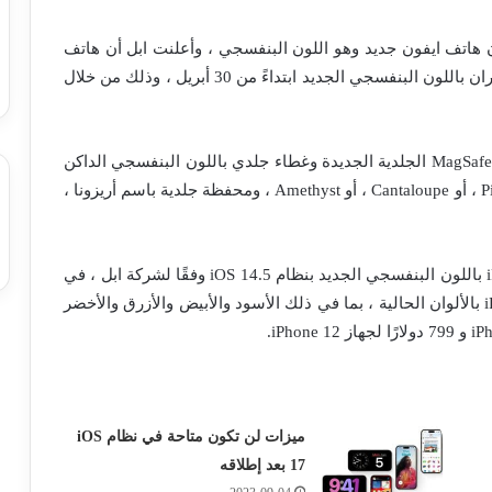
هاتف ايفون جديد وهو اللون البنفسجي ، وأعلنت ابل أن هاتف
ايفون iPhone 12و هاتف ايفون iPhone 12 mini سيتوفران باللون البنفسجي الجديد ابتداءً من 30 أبريل ، وذلك من خلال
ومع ايفون 12 البنفسجي ستطرح Apple أيضًا محفظة MagSafe الجلدية الجديدة وغطاء جلدي باللون البنفسجي الداكن
، وحافظة من السيليكون بألون Capri Blue ، أو Pistachio ، أو Cantaloupe ، أو Amethyst ، ومحفظة جلدية باسم أريزونا ،
وسيتم شحن ايفون iPhone 12 و ايفون iPhone 12 mini باللون البنفسجي الجديد بنظام iOS 14.5 وفقًا لشركة ابل ، في
حين تواصل ابل بيع ايفون iPhone 12 و iPhone 12 mini بالألوان الحالية ، بما في ذلك الأسود والأبيض والأزرق والأخضر
ميزات لن تكون متاحة في نظام iOS
17 بعد إطلاقه