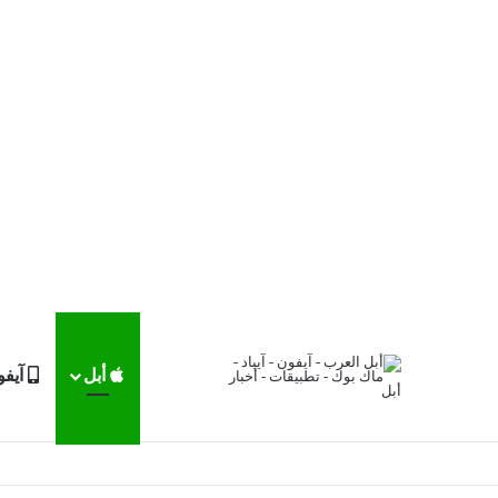
أبل
آيفو