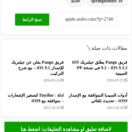
springtomize 3
أداة
نسخ الرابط
مقالات ذات صلة
فريق Pangu يطلق جيلبريك iOS
فريق Pangu يعلن عن جيلبريك
9.2 – iOS 9.3.3 في نسخة PP
للإصدار iOS 9.1 – مع شرح
الصينية
التركيب
2016-03-14
2016-07-25
أدوات السيديا المتوافقة مع الإصدار
اداة : TinyBar لتصغير الإشعارات
iOS9 – تحديث تلقائي
– متوافقة مع iOS9
2015-10-16
2015-10-18
لاضافة تعليق او مشاهدة التعليقات؛ اضغط هنا