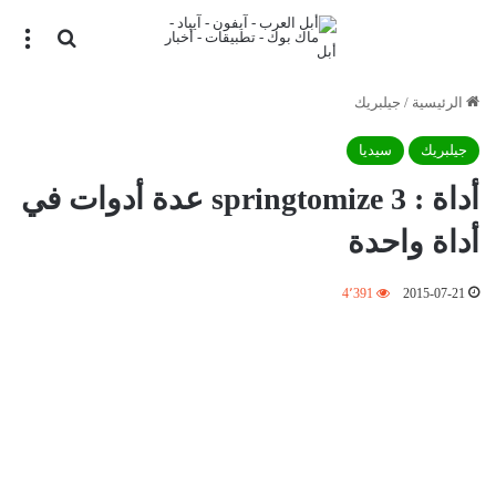
بحث عن
الق
الرئيسية
/
جيلبريك
جيلبريك
سيديا
أداة : springtomize 3 عدة أدوات في
أداة واحدة
4٬391
2015-07-21