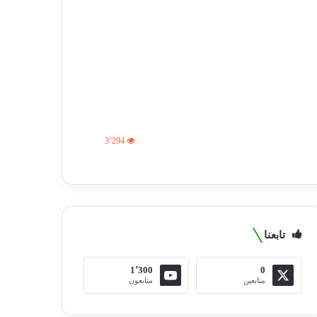
3٬294
تابعنا
1٬300
0
متابعين
متابعون