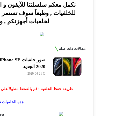
نكمل معكم سلسلتنا للآيفون و ال
للخلفيات , وطبعاََ سوف تستمر 
لخلفيات أجهزتكم , و
مقالات ذات صلة
صور خلفيات iPhone SE
2020 الجديد
2020-04-21
طريقة حفظ الخلفية : قم بالضغط مطولآ على 
هذه الخلفيات غي