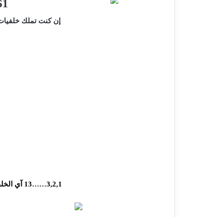
إن كنت تملك خلفيات 
3,2,1……13 آي الخلفيات التي نالت على اعجابكم