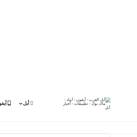
أبل
آيفو