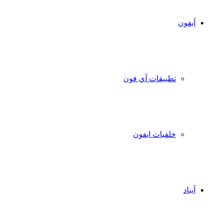
آيفون
تطبيقات آي فون
خلفيات ايفون
آيباد