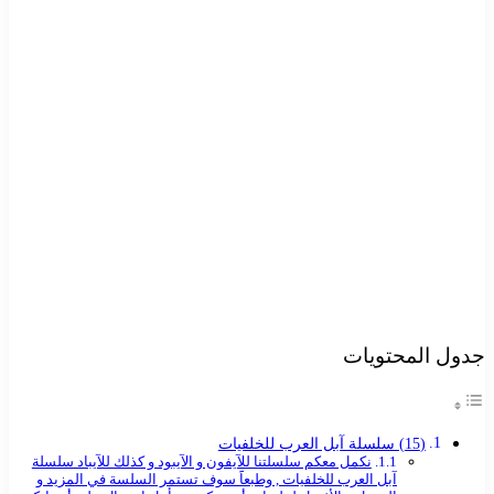
جدول المحتويات
(15) سلسلة آبل العرب للخلفيات
نكمل معكم سلسلتنا للآيفون و الآيبود و كذلك للآيباد سلسلة
آبل العرب للخلفيات , وطبعاََ سوف تستمر السلسة في المزيد و