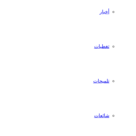
أخبار
تغطيات
تلميحات
شائعات