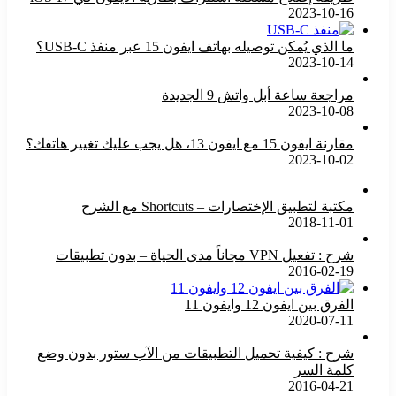
2023-10-16
ما الذي يُمكن توصيله بهاتف ايفون 15 عبر منفذ USB-C؟
2023-10-14
مراجعة ساعة أبل واتش 9 الجديدة
2023-10-08
مقارنة ايفون 15 مع ايفون 13، هل يجب عليك تغيير هاتفك؟
2023-10-02
مكتبة لتطبيق الإختصارات – Shortcuts مع الشرح
2018-11-01
شرح : تفعيل VPN مجاناً مدى الحياة – بدون تطبيقات
2016-02-19
الفرق بين ايفون 12 وايفون 11
2020-07-11
شرح : كيفية تحميل التطبيقات من الآب ستور بدون وضع
كلمة السر
2016-04-21