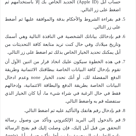
حساب أبل (Apple ID) الجديد الخاص بك إلا باستخدامهم ثم
اضغط على زر التالي.
قم بقراءة الشروط والأحكام بدقة والموافقة عليها ثم أضغط
على زر التالي.
قم بإدخالك بياناتك الشخصية في النافذة التالية وهي أسمك
وتاريخ ميلادك وفي حال كنت تريد متابعة كافة التحديثات من
أبل يمكنك تحديد الخيار الخاص بذلك ثم اضغط على زر التالي.
في هذه الخطوة سيكون عليك اتخاذ قرار من اثنين الأول أن
تقوم بإدخال كافة البيانات الخاصة ببطاقتك الائتمانية وطريقة
الدفع المفضلة لك، أو أنك تحدد الخيار none وعدم ادخال
البيانات الخاصة بطريقة الدفع والبطاقة الائتمانية، وإدخالهم
فقط في حال الرغبة في شراء شيء ما، أيا كان الخيار الذي
ستفضله قم به واضغط التالي.
قم بإدخال رقم هاتفك والتأكيد عليه ثم اضغط التالي.
قم بالدخول إلى البريد الإلكتروني وتأكد من وصول رسالة
التحقق من قبل أبل إليك، فإن وصلت إليك قم بفتح الرسالة
واتبع التعليمات الموجودة بها من أجل تأكيد حساب أبل (Apple