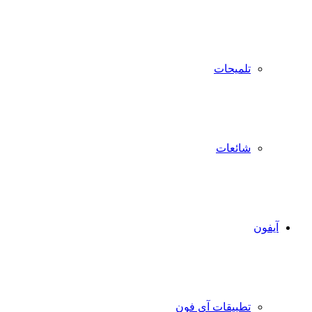
تلميحات
شائعات
آيفون
تطبيقات آي فون