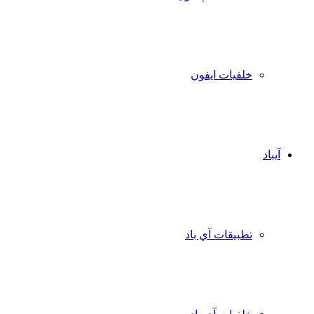
خلفيات ايفون
آيباد
تطبيقات آي باد