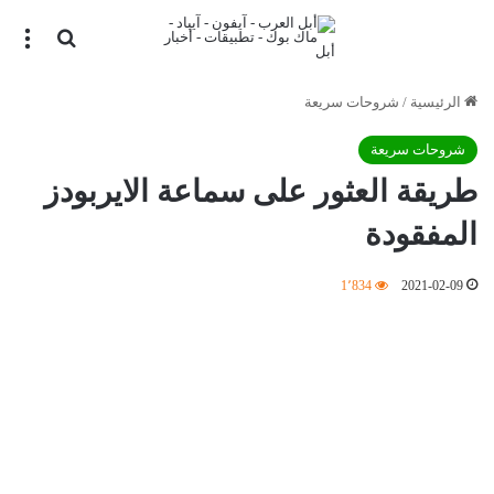
بحث عن
الق
الرئيسية
/
شروحات سريعة
شروحات سريعة
طريقة العثور على سماعة الايربودز
المفقودة
1٬834
2021-02-09