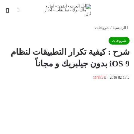
بحث عن
الق
الرئيسية
/
شروحات
شروحات
شرح : كيفية تكرار التطبيقات لنظام
iOS 9 بدون جيلبريك و مجاناً
11٬875
2016-02-17