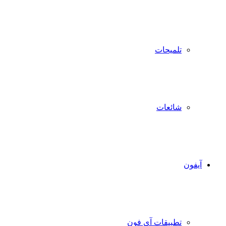
تلميحات
شائعات
آيفون
تطبيقات آي فون