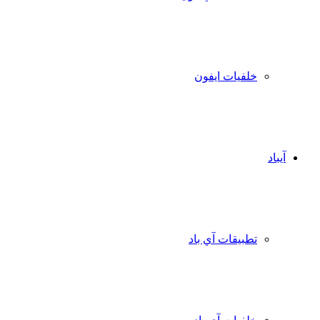
خلفيات ايفون
آيباد
تطبيقات آي باد