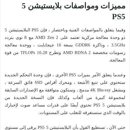
مميزات ومواصفات بلايستيشن 5
PS5
وفيما يتعلق بالمواصفات الفنية وباختصار ، فإن PS5 البلايستيشن 5
ذو وحدة معالجة مركزية تعتمد على AMD Zen 2 مع 8 نوى بتردد
3.5GHz ، وذاكرة GDDR6 بسعة 16 جيجابايت ، ووحدة معالجة
رسومات مخصصة AMD RDNA 2 وتطرح 10.28 TFLOPs من قوة
المعالجة.
وعندما يتعلق الأمر بميزات PS5 الأخرى ، فإن وحدة التحكم الجديدة
ستحتوي على تتبع الأشعة ، ومحرك أقراص SSD فائق السرعة ،
ومشغل 4K Blu-ray مدمج ، وستكون متوافقة مع الإصدارات السابقة
لمجموعة كبيرة من ألعاب وكذلك فإن النسخة الجديدة من
بلايستيشن 5 PS5 تحتوي أيضًا على قدرات مساعد صوت لإخبارك
بالوقت الذي ستستغرقه للتغلب على المستويات.
حتى الآن ، نستطيع القول بأن البلايستيشن 5 PS5 يرقى إلى مستوى