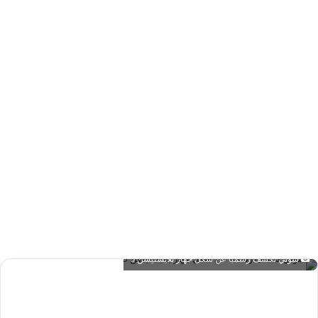
سوني تكشف رسمياً عن شكل جهاز بلايستيشن 5