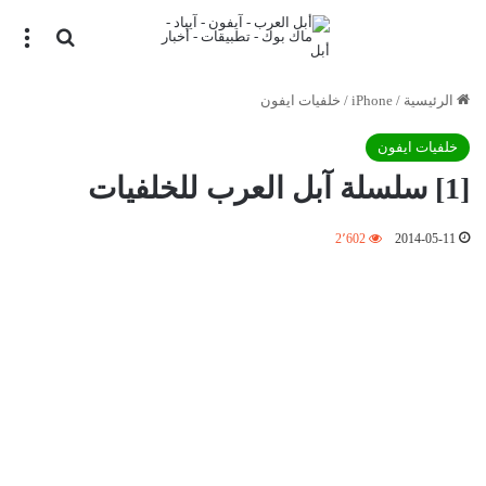
بحث عن
الق
الرئيسية
/
iPhone
/
خلفيات ايفون
خلفيات ايفون
[1] سلسلة آبل العرب للخلفيات
2٬602
2014-05-11