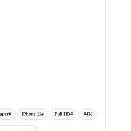
aper
iPhone 11
Full HD
4K