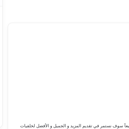
خلفيات iPhone 11 عالية الدقة Full HD , وطبعاََ سوف نستمر في تقديم المزيد و الجميل و الأفضل لخلفيات