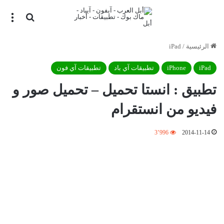
بحث عن
الق
الرئيسية
/
iPad
iPad
iPhone
تطبيقات آي باد
تطبيقات آي فون
تطبيق : انستا تحميل – تحميل صور و
فيديو من انستقرام
3٬996
2014-11-14