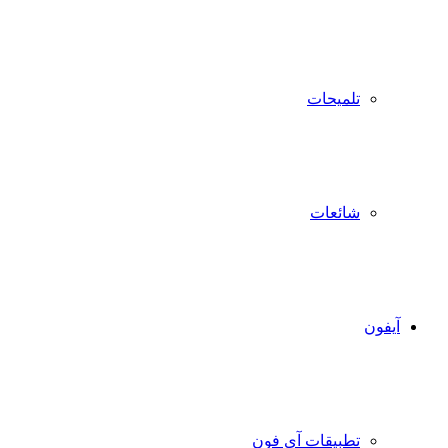
تلميحات
شائعات
آيفون
تطبيقات آي فون