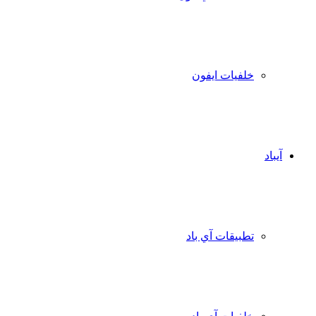
خلفيات ايفون
آيباد
تطبيقات آي باد