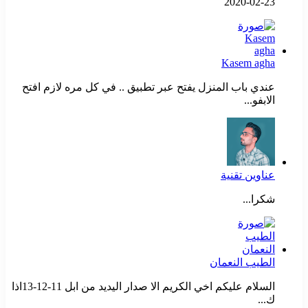
2020-02-23
Kasem agha
عندي باب المنزل يفتح عبر تطبيق .. في كل مره لازم افتح
الابفو...
عناوين تقنية
شكرا...
الطيب النعمان
السلام عليكم اخي الكريم الا صدار اليديد من ابل 11-12-13اذا
ك...