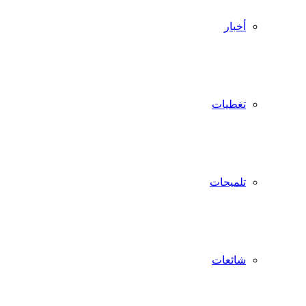
أخبار
تغطيات
تلميحات
شائعات