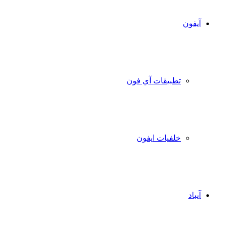
آيفون
تطبيقات آي فون
خلفيات ايفون
آيباد