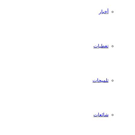
أخبار
تغطيات
تلميحات
شائعات