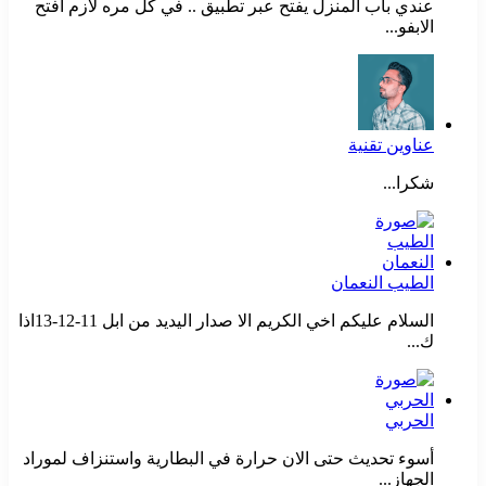
عندي باب المنزل يفتح عبر تطبيق .. في كل مره لازم افتح
الابفو...
عناوين تقنية
شكرا...
الطيب النعمان
السلام عليكم اخي الكريم الا صدار اليديد من ابل 11-12-13اذا
ك...
الحربي
أسوء تحديث حتى الان حرارة في البطارية واستنزاف لموراد
الجهاز...