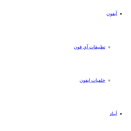
آيفون
تطبيقات آي فون
خلفيات ايفون
آيباد