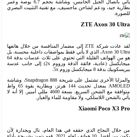
يأتي باتصال الجيل الخامس، وشاشة بحجم 6.7 بوصة وعمر
بطارية جيد، ودعم لشاحن ماجسيف، مع تقنية التثبيت البصري
للضورة.
ZTE Axon 30 Ultra
لقد عادت شركة ZTE إلى مضمار المنافسة من خلال هاتفها
Axon 30 Ultra، الذي لا يأتي فقط بمواصفات داخلية محسنة. بل
هو من الهواتف القليلة التي تحتوي على ثلاث عدسات بدقة 64
ميجابكسل (عادية، فائقة الدقة وزووم 2x) إلى جانب عدسة
بيريسكوبيك بدقة 8 ميجابكسل وزوم 5x.
والمزايا الأخرى تشتمل على شريحة Snapdragon 888، وشاشة
AMOLED بمعدل تحديث 144 هرتز، وبطارية بقوة 65 واط
متوافقة مع الشحن السريع. بسعة 4600 مللي أمبير. إلا أنه لا
يأتي بالشحن اللاسلكي، ولا مقاومة للماء والغبار.
Xiaomi Poco X3 Pro
من خلال النجاح الذي حققه في هذا العام، نال وبجدارة لأن
يكون بين أفضل 10 هواتف لعام 2021. فهو يتميز بشريحة بأداء