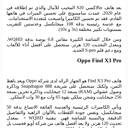
بعد هاتف جالاكسي S20 المخيب للآمال والذي تم إطلاقه في
عام 2020، عمدت سامسونج على تحسين الميزات في هاتفها
القادم، فقد تم تحسين الكاميرا واصبحت مُتعددة الاستخدامات.
مع عدسة رئيسية بدقة 108 ميجابكسل وعدستين للتقريب
بمستويات تكبير مختلفة (3x و 10x).
ومن خلال الشاشة الكبيرة مقاس 6.8 بوصة بدقة WQHD،
ومعدل التحديث 120 هرتز. ستحصل على أفضل أداء للألعاب
ومع دعم قلم S-pen الجديد.
Oppo Find X3 Pro
هاتف Find X3 Pro هو الجهاز الرائد لدى شركة Oppo ويعد باهظ
الثمن، ولكنك ستحصل على شريحة Snapdragon 888 وذاكرة
وصول عشوائي (RAM) بسعة 12 جيجابايت وذاكرة تخزين بسعة
256 جيجابايت وشحن سلكي بقوة 65 وات مع 30 وات لاسلكي.
وتأتي الكاميرات الرئيسية والعدسة الفائقة الاتساع بدقة 50
ميجابكسل، ونفس جودة اللقطات بالألوان الزاهية والتفاصيل
الدقيقة. وبالنسبة للشاشة فهي بتقنية WQHD + بمعدل
تحديث 120 هرتز. ولا يعد أفضل هاتف من شركة أوبو فحسب بل