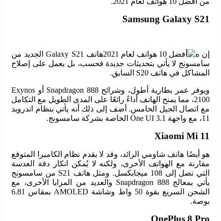
من أفضل 10 هواتف لعام 2021.
Samsung Galaxy S21
إن ه
هاتف Galaxy S21 الجديد من
سامسونج لا يأتي بتحديثات جديدة فحسب، بل يعمل على إصلاح
المشاكل في هاتف S20 السابق.
ويوفر عمر بطارية أطول، وشرائح Snapdragon 888 أو Exynos
2100، مما يمنح الهاتف أداءً رائعًا على المدى الطويل مع التكامل
مع اتصال الجيل الخامس. أضف إلى ذلك أنه يأتي بنظام اندرويد
11، مع واجهة One UI 3.1 الخاصة بشركة سامسونج.
Xiaomi Mi 11
هو أيضًا هاتف شاومي الرائد، وقد لا يقدم نظام الكاميرا المتوقع
مقارنة مع الهواتف الأخرى، ولكنه لا يُمكن انكار دقة العدسة
التي تصل إلى 108 ميجابكسل. ومثل هاتف S21 من سامسونج
يأتي بمعالج Snapdragon 888 والعديد من المزايا الأخرى، مع
الشحن السريع بقوة 50 واط وشاشة AMOLED بمقاس 6.81
بوصة.
OnePlus 8 Pro