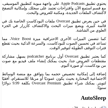
يحتوي تطبيق Apple Podcasts على واجهة مبوبة كتطبيق الموسيقى،
مع قسم استمع الآن واقتراحات تعتمد على سجلك. وإمكانية التصفح
لاكتشاف الملفات الجديدة، ومكتبة للعروض والبحث.
في حين يعرض تطبيق Overcast ملفات البودكاست الخاصة بك في
قائمة كبيرة، ويضع ميزات البحث والاكتشاف كأزرار في الجزء
العلوي من الشاشة.
كما تتضمن الميزات الأخرى الاحترافية ميزة Voice Boost، مما
تساعد في تحسين الصوت للبودكاست، والسرعة الذكية بحيث تقطع
فترات التوقف الطويلة لتوفير الوقت.
كما يعتبر تطبيق Overcast أول برنامج podcatcher يسهل مشاركة
مقتطفات العروض جدا، بحيث يمكنك إنشاء ملف فيديو مع صوت
من بودكاست، أو صورة ألبوم.
إضافة إلى إمكانية تخصيص حجمه بما يتوافق مع منصة الوسائط
الاجتماعية المختارة بحيث يكون عموديًا أو مربعًا للانستقرام، أفقيًا
لتويتر.
يمكنك شراء تطبيق Overcast Premium بكلفة 9.99 دولارًا
سنويًا.
AutoSleep