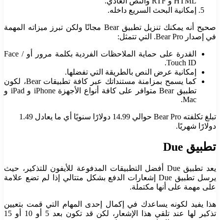
HTML و RTF والنص العادي.
إمكانية البحث السريع داخله.
صحيح أنه يمكنك تنزيل تطبيق Bear مجانًا ولكن تبرز ميزاته المهمة
في إصدار Bear Pro. التي تتمثل:
القدرة على حماية الملاحظات الفردية بكلمة مرور أو Face /
Touch ID.
إمكانية عرض النص بالطريقة التي تفضلها.
كما يسمح بمزامنة مستنداتك عبر كافة تطبيقات Bear، لكون
تطبيق Bear متوافر على كافة أنواع الأجهزة iPhone و iPad و
Mac.
تبلغ تكلفته Bear Pro حوالي 14.99 دولارًا سنويًا أي ما يعادل 1.49
دولارًا شهريًا.
تطبيق
Due
يعد تطبيق Due أفضل التطبيقات المدفوعة للأيفون للتذكير، حيث
يرسل تطبيق Due إشعارات الدفع بشكل متتالي إذا لم تضع علامة
على مهمة على أنها مكتملة.
هذا يفيد لكونه يساعدك في إكمال إحدى المهام التي قمت بتعيين
تذكير لها عند تلقي هذا الإشعار، لكن قد تكون بعد 5 أو 10 أو 15