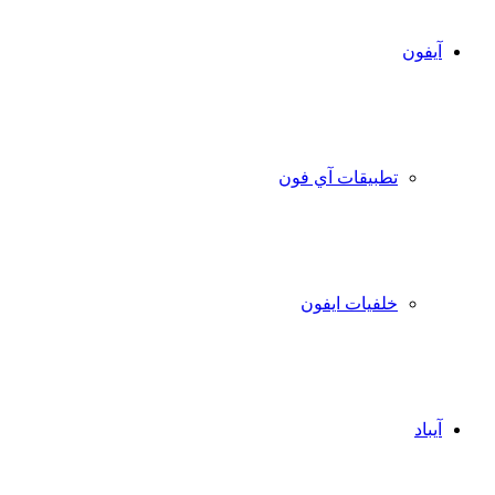
آيفون
تطبيقات آي فون
خلفيات ايفون
آيباد