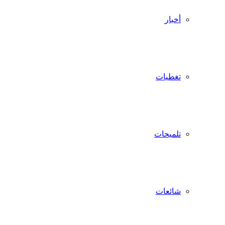
أخبار
تغطيات
تلميحات
شائعات