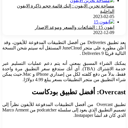
مساحة تخزين الايفون : إليك قائمة حجم ذاكرة الايفون
الداخلية
2023-02-05
ايفون 15 : الشائعات والسعر وموعد الإصدار
2022-12-09
يعد تطبيق Deliveries من أفضل التطبيقات المدفوعة للأيفون، وقد
أعلن مطوره على متجر JuneCloud المستقل أنه سيتم شحن النسخة
التالية قريبًا Deliveries 9 .
يمكنك الشراء المسبق بمعنى أنه يتم دعم عمليات التسليم عبر
خدمة الاشتراك (TBA). أي أنك ستدفع سعر التطبيق مرة واحدة
فقط، بدلاً من دفع كلفته لكل من إصداري iPhone و Mac.حيث يمكن
شراء التطبيق من متجر التطبيقات بسعر يبلغ 4.99 دولارًا.
Overcast
: أفضل تطبيق بودكاست
تطبيق Overcast من أفضل التطبيقات المدفوعة للأيفون نظراً إلى
تصميم التطبيق الذي يعود إلى سلسلة podcatcher من Marco Arment
الذي كان قد أنشأ Instapaper.