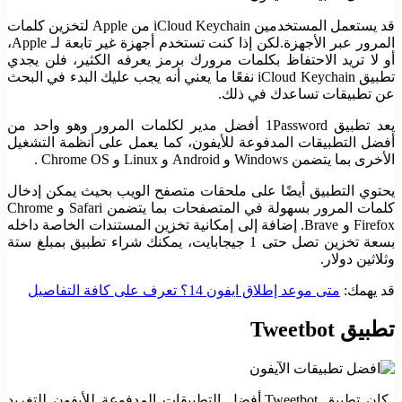
قد يستعمل المستخدمين iCloud Keychain من Apple لتخزين كلمات
المرور عبر الأجهزة.
لكن إذا كنت تستخدم أجهزة غير تابعة لـ Apple،
أو لا تريد الاحتفاظ بكلمات مرورك برمز يعرفه الكثير، فلن يجدي
تطبيق iCloud Keychain نفعًا ما يعني أنه يجب عليك البدء في البحث
عن تطبيقات تساعدك في ذلك.
يعد تطبيق 1Password أفضل مدير لكلمات المرور وهو واحد من
أفضل التطبيقات المدفوعة للأيفون، كما يعمل على أنظمة التشغيل
الأخرى بما يتضمن Windows و Android و Linux و Chrome OS .
يحتوي التطبيق أيضًا على ملحقات متصفح الويب بحيث يمكن إدخال
كلمات المرور بسهولة في المتصفحات بما يتضمن Safari و Chrome
Firefox و Brave.
إضافة إلى إمكانية تخزين المستندات الخاصة داخله
بسعة تخزين تصل حتى 1 جيجابايت، يمكنك شراء تطبيق بمبلغ ستة
وثلاثين دولار.
قد يهمك:
متى موعد إطلاق ايفون 14؟ تعرف على كافة التفاصيل
تطبيق
Tweetbot
كان تطبيق Tweetbot أفضل التطبيقات المدفوعة للأيفون للتغريد