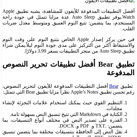
أفضل التطبيقات المدفوعة للأيفون للمشاهدة، يشبه تطبيق Apple
Watch.
يوفر تطبيق Auto Sleep عدة مزايا تتمثل في جودة راحة
المستخدم، بما يتضمن: تتبع النوم العميق ومتوسط ​​معدل ضربات
القلب.
في حين يركز إصدار Apple الخاص بتتبع النوم على وقت النوم
والاستيقاظ أكثر من التركيز على مدى جودة النوم ليلاً.
يمكن شراء
تطبيق Auto Sleep من متجر التطبيقات بسعر 3.99 دولارًا.
تطبيق
Bear أفضل تطبيقات تحرير النصوص
المدفوعة
تطبيق
Bear
أفضل التطبيقات المدفوعة للأيفون لتحرير النصوص،
رغم تحسن تطبيق Apple’s Notes نظراً مزايا تطبيق Bear التي تتمثل:
التنظيم القوي حيث يمكنك استخدام علامات التجزئة لإنشاء
مجلدات.
الكتابة في Markdown التي تتيح تنسيق النص بسهولة تامة.
القدرة على تصدير النص في مختلف أنواع التنسيقات، بما
يتضمن: .TXT و. PDF و. DOCX.
نقل النص إلى الحافظة بتنسيقات مختلفة بما يتضمن تنسيق