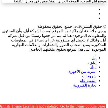
موقع أبل العرب، الموقع العربي المتخصص في مجال التقنية
X
يوتيوب
انستقرام
© حقوق النشر 2026، جميع الحقوق محفوظة |
يرجى ملاحظة أن ملكية هذا الموقع ليست لشركة أبل، وأن المحتوى
والمعلومات الموجودة هنا لم يتم مراجعتها رسميًا من قبل شركة
أبل، ولذلك لا نتحمل أي مسؤولية عن أي إساءة في المعلومات
المذكورة. يتمتع أصحاب الصور والشعارات والعلامات التجارية
الموجودة على هذا الموقع بحقوق ملكيتهم الخاصة.
أبل
آيفون
آيباد
المزيد من الأجهزة
شروحات
التقنية عام
تجارة إلكترونية
زر
الذهاب
إلى
Jannah Theme
License is not validated, Go to the theme options page
الأعلى