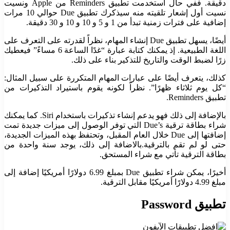
دقيقة.
ففي حال استخدمت تطبيق Reminders من Apple ونسيت
نسيت أول إشعار تلقيته منه سيذكرك تطبيق Due حوالي 10 مرات
إضافية على فترات زمنية تبدأ من 1 و 5 و 10 و 10 و 30 دقيقة.
أيضًا، يسهل تطبيق Due إنشاء المهام، نظراً لقدرته على التعرف على
اللغة الطبيعية. إذ يمكنك كتابة عبارة “غدًا الساعة 6 مساءً” فيعطيك
زرًا لضبط الوقت والتاريخ للتذكير بناء على ذلك.
كذلك، يتعرف أيضًا على عبارات المهام المتكررة على سبيل المثال:
“كل يوم ثلاثاء ظهرًا”. نظراً لكونه يقوم باستيراد التذكيرات من
تطبيق Reminders.
بالإضافة إلى ذلك فهو يدعم إنشاء تذكيرات باستخدام Siri.
كما يمكنك
شراء بطاقة ترقية Due’s التي توفر الوصول إلى ميزات جديدة تمت
إضافتها إلى Due خلال العام المقبل، وتحتفظ بهذه الميزات الجديدة،
حتى لو لم تقم بالترقية.
بالاضافة إلى ذلك، يوجد سنة واحدة من
بطاقة الترقية تأتي مع شراء المستحق.
أخيرًا، يمكن شراء تطبيق Due
بمبلغ 6.99 دولارًا أمريكيًا إضافة إلى
مبلغ 4.99 دولارًا أمريكيًا مقابل الترقية.
تطبيق
Password