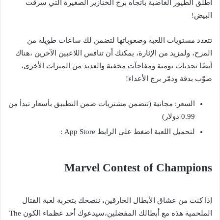
اطلق الطيور الغاضبة باتجاه برج الخنازير الصغيرة التي سرقت
البيض!
تتعدد مستويات اللعبة وصعوباتها لتضمن لك ساعات طويلة من
المرح، ولمزيد من الإثارة، يمكنك أن تنافس اللاعبين الآخرين ،هناك
أيضًا تحديات يومية ومفاجآت مخفية والعديد من الميزات الأخرى،
صوّب بدقة ودمّر برج الأعداء!
السعر: مجانية (تتضمن مشتريات ضمن التطبيق بأسعار تبدأ من
0.99 دولار)
لتحميل اللعبة اضغط على الرابط App Store :
Marvel Contest of Champions
إذا كنت من عشاق الأبطال الخارقين، ننصحك بتجربة لعبة القتال
الملحمية هذه مع أبطالك المفضلين،سيدعوك أحد عظماء الكون The