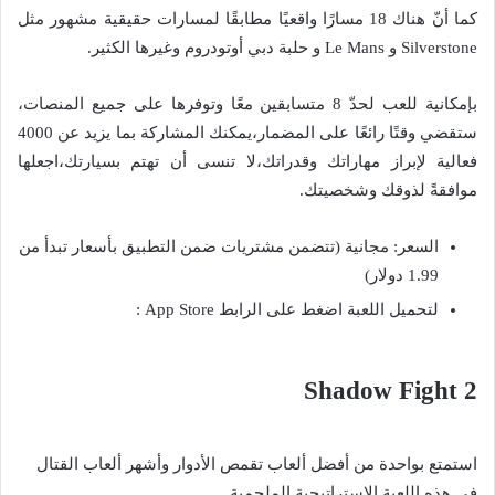
كما أنّ هناك 18 مسارًا واقعيًا مطابقًا لمسارات حقيقية مشهور مثل
Silverstone و Le Mans و حلبة دبي أوتودروم وغيرها الكثير.
بإمكانية للعب لحدّ 8 متسابقين معًا وتوفرها على جميع المنصات،
ستقضي وقتًا رائعًا على المضمار،يمكنك المشاركة بما يزيد عن 4000
فعالية لإبراز مهاراتك وقدراتك،لا تنسى أن تهتم بسيارتك،اجعلها
موافقةً لذوقك وشخصيتك.
السعر: مجانية (تتضمن مشتريات ضمن التطبيق بأسعار تبدأ من
1.99 دولار)
لتحميل اللعبة اضغط على الرابط App Store :
Shadow Fight 2
استمتع بواحدة من أفضل ألعاب تقمص الأدوار وأشهر ألعاب القتال
في هذه اللعبة الاستراتيجية الملحمية.