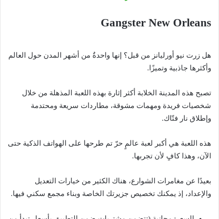
Gangster New Orleans
هل زرت نيو أورليانز من قبل؟ إنها واحدةٌ من أشهر المدن حول العالم
وأكثرها جاذبية وتميزًا.
تصبح هذه المدينة الخلابة أكثر إثارة بهذه اللعبة المذهلة من خلال
شخصيات فريدة ومهمات مشوقة، مطاردات سريعة ومحتدمة
وإطلاق نار فتّاك.
هذه اللعبة هي أكبر لعبة عالمٍ حرّ تم طرحها على الهواتف الذكية حتى
الآن، وهذا كافٍ لأن تجربها.
بعيدًا عن مغامرات الشوارع، هناك الكثير من خيارات التعديل
والإعداد، إذ يمكنك تخصيص جزيرتك الخاصة وبناء مجمع سكني فيها.
السعر: مجانية (تتضمن مشتريات ضمن التطبيق بأسعار تبدأ من