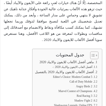
المخصصة، إلّا أنّ هناك خيارات لعبٍ رائعة على الآيفون والآيباد أيضًا ،
حيث تزهو هذه الألعاب بمرئيات عالية الجودة وأفكارٍ جذابة ناهيك عن
تشويقٍ لا ينتهي وحماسٍ على مدار الساعة ، وأبعد من ذلك، يمكنك
تعديل شخصيتك في اللعبة لتصبح موافقةً لذوقك وربما تجعلها
تشبهك، كما يمكنك كسب مكافآة ونقاط والانضمام مع أصدقائك إلى
منافسات وبطولات لمعرفة من هو اللاعب الأفضل، وهنا نستعرض
سويا أفضل الألعاب للايفون والايباد 2020 .
جدول المحتويات
ماهي أفضل الألعاب للايفون والايباد 2020
أفضل العاب الايفون والايباد 2020 :-
أفضل الألعاب للايفون والايباد 2020 بالتفصيل
Editor’s Choice: Modern Combat 5
Call of Duty Mobile
Angry Birds 2
Marvel Contest of Champions
Real Racing 3
Shadow Fight 2
Shadowgun Legends: Online FPS