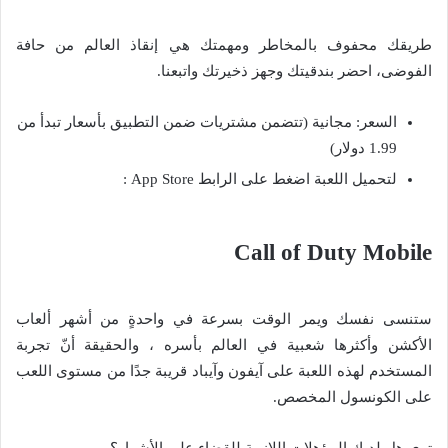
طريقك محفوف بالمخاطر ومهمتك هي إنقاذ العالم من حافة
الفوضى، احضر بندقيتك وجهز ذخيرتك واتبعنا.
السعر: مجانية (تتضمن مشتريات ضمن التطبيق بأسعار تبدأ من
1.99 دولار)
لتحميل اللعبة اضغط على الرابط App Store :
Call of Duty Mobile
ستنسى نفسك ويمر الوقت بسرعة في واحدةٍ من أشهر ألعاب
الأكشن وأكثرها شعبية في العالم بأسره ، والحقيقة أنّ تجربة
المستخدم لهذه اللعبة على آيفون وآيباد قريبة جدًا من مستوى اللعب
على الكونسول المخصص.
ترى هل لديك المؤهلات اللازمة للقضاء على الأشرار؟