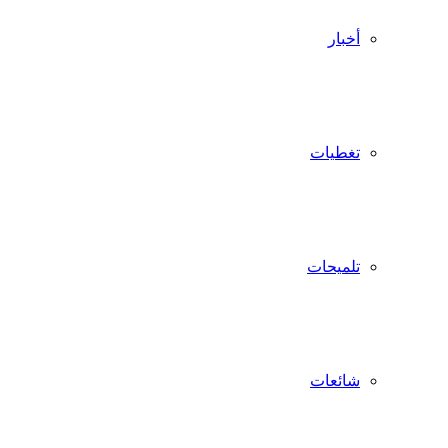
أخبار
تغطيات
تلميحات
شائعات