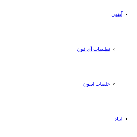
آيفون
تطبيقات آي فون
خلفيات ايفون
آيباد