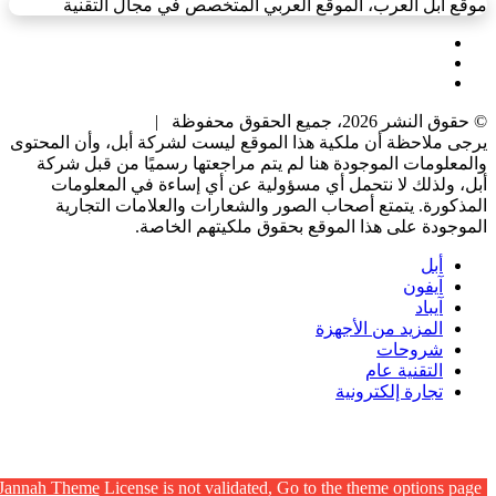
موقع أبل العرب، الموقع العربي المتخصص في مجال التقنية
X
يوتيوب
انستقرام
© حقوق النشر 2026، جميع الحقوق محفوظة |
يرجى ملاحظة أن ملكية هذا الموقع ليست لشركة أبل، وأن المحتوى
والمعلومات الموجودة هنا لم يتم مراجعتها رسميًا من قبل شركة
أبل، ولذلك لا نتحمل أي مسؤولية عن أي إساءة في المعلومات
المذكورة. يتمتع أصحاب الصور والشعارات والعلامات التجارية
الموجودة على هذا الموقع بحقوق ملكيتهم الخاصة.
أبل
آيفون
آيباد
المزيد من الأجهزة
شروحات
التقنية عام
تجارة إلكترونية
زر
الذهاب
إلى
Jannah Theme
License is not validated, Go to the theme options page
الأعلى