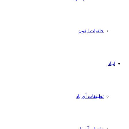
خلفيات ايفون
آيباد
تطبيقات آي باد