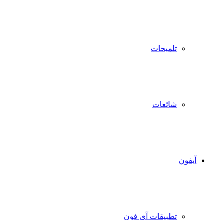
تلميحات
شائعات
آيفون
تطبيقات آي فون