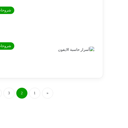
شروحا
شروحا
3
2
1
«