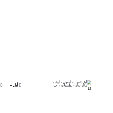
أبل
آ