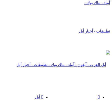
X
أبل