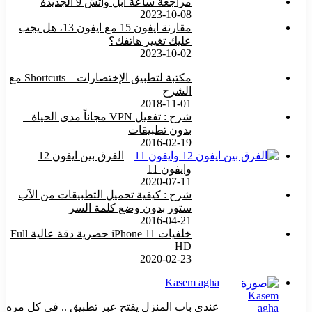
مراجعة ساعة أبل واتش 9 الجديدة
2023-10-08
مقارنة ايفون 15 مع ايفون 13، هل يجب
عليك تغيير هاتفك؟
2023-10-02
مكتبة لتطبيق الإختصارات – Shortcuts مع
الشرح
2018-11-01
شرح : تفعيل VPN مجاناً مدى الحياة –
بدون تطبيقات
2016-02-19
الفرق بين ايفون 12
وايفون 11
2020-07-11
شرح : كيفية تحميل التطبيقات من الآب
ستور بدون وضع كلمة السر
2016-04-21
خلفيات iPhone 11 حصرية دقة عالية Full
HD
2020-02-23
Kasem agha
عندي باب المنزل يفتح عبر تطبيق .. في كل مره