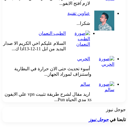
لازم افتح الابفو...
عناوين تقنية
شكرا...
الطيب النعمان
السلام عليكم اخي الكريم الا صدار
اليديد من ابل 11-12-13اذا ك...
الحربي
أسوء تحديث حتى الان حرارة في البطارية
واستنزاف لموراد الجهاز...
سالم
اريد مقال لشرح طريقة تثبيت vpn علي الايفون
xs مدي الحياة Pun...
وجل نيوز
ابعنا في
جوجل نيوز