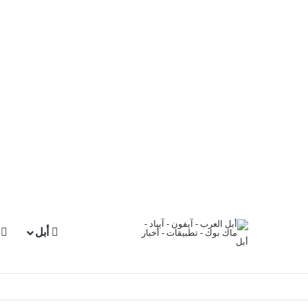
أبل
آ